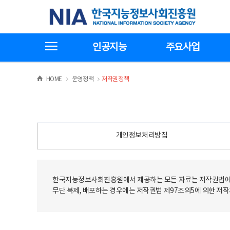
본
전
한국지능정보사회진흥원
문
체
바
메
로
뉴
가
바
전체메뉴보기
기
로
인공지능
주요사업
가
기
>
>
HOME
운영정책
저작권정책
개인정보처리방침
한국지능정보사회진흥원에서 제공하는 모든 자료는 저작권법에 
무단 복제, 배포하는 경우에는 저작권법 제97조의5에 의한 