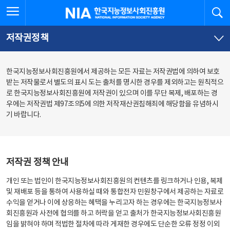
본
전
전체메뉴 열기
검
한국지능정보사회진흥원
문
체
바
메
로
뉴
가
바
저작권정책
기
로
가
기
한국지능정보사회진흥원에서 제공하는 모든 자료는 저작권법에 의하여 보호
받는 저작물로서 별도의 표시 도는 출처를 명시한 경우를 제외하고는 원칙적으
로 한국지능정보사회진흥원에 저작권이 있으며 이를 무단 복제, 배포하는 경
우에는 저작권법 제97조의5에 의한 저작재산권침해죄에 해당함을 유념하시
기 바랍니다.
저작권 정책 안내
개인 또는 법인이 한국지능정보사회진흥원의 컨텐츠를 링크하거나 인용, 복제
및 재배포 등을 통하여 사용하실 때와 통합전자 민원창구에서 제공하는 자료로
수익을 얻거나 이에 상응하는 혜택을 누리고자 하는 경우에는 한국지능정보사
회진흥원과 사전에 협의를 하고 허락을 얻고 출처가 한국지능정보사회진흥원
임을 밝혀야 하며 적법한 절차에 따라 게재한 경우에도 단순한 오류 정정 이외