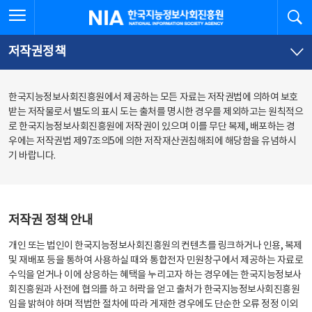
본
전
전체메뉴 열기
검
한국지능정보사회진흥원
문
체
바
메
로
뉴
가
바
저작권정책
기
로
가
기
한국지능정보사회진흥원에서 제공하는 모든 자료는 저작권법에 의하여 보호
받는 저작물로서 별도의 표시 도는 출처를 명시한 경우를 제외하고는 원칙적으
로 한국지능정보사회진흥원에 저작권이 있으며 이를 무단 복제, 배포하는 경
우에는 저작권법 제97조의5에 의한 저작재산권침해죄에 해당함을 유념하시
기 바랍니다.
저작권 정책 안내
개인 또는 법인이 한국지능정보사회진흥원의 컨텐츠를 링크하거나 인용, 복제
및 재배포 등을 통하여 사용하실 때와 통합전자 민원창구에서 제공하는 자료로
수익을 얻거나 이에 상응하는 혜택을 누리고자 하는 경우에는 한국지능정보사
회진흥원과 사전에 협의를 하고 허락을 얻고 출처가 한국지능정보사회진흥원
임을 밝혀야 하며 적법한 절차에 따라 게재한 경우에도 단순한 오류 정정 이외