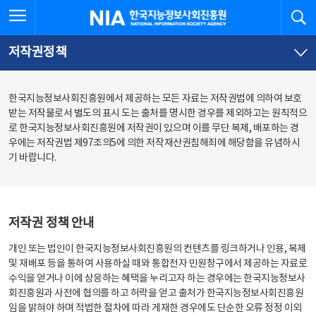
본
전
전체메뉴 열기
검
한국지능정보사회진흥원
문
체
바
메
로
뉴
가
바
저작권정책
기
로
가
기
한국지능정보사회진흥원에서 제공하는 모든 자료는 저작권법에 의하여 보호
받는 저작물로서 별도의 표시 도는 출처를 명시한 경우를 제외하고는 원칙적으
로 한국지능정보사회진흥원에 저작권이 있으며 이를 무단 복제, 배포하는 경
우에는 저작권법 제97조의5에 의한 저작재산권침해죄에 해당함을 유념하시
기 바랍니다.
저작권 정책 안내
개인 또는 법인이 한국지능정보사회진흥원의 컨텐츠를 링크하거나 인용, 복제
및 재배포 등을 통하여 사용하실 때와 통합전자 민원창구에서 제공하는 자료로
수익을 얻거나 이에 상응하는 혜택을 누리고자 하는 경우에는 한국지능정보사
회진흥원과 사전에 협의를 하고 허락을 얻고 출처가 한국지능정보사회진흥원
임을 밝혀야 하며 적법한 절차에 따라 게재한 경우에도 단순한 오류 정정 이외