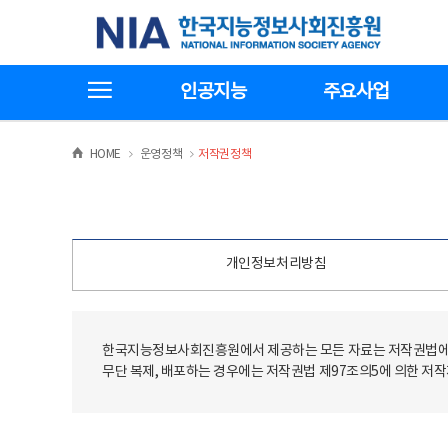
본
전
한국지능정보사회진흥원
문
체
바
메
로
뉴
가
바
전체메뉴보기
기
로
인공지능
주요사업
가
기
>
>
HOME
운영정책
저작권정책
개인정보처리방침
한국지능정보사회진흥원에서 제공하는 모든 자료는 저작권법에 
무단 복제, 배포하는 경우에는 저작권법 제97조의5에 의한 