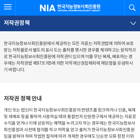
본
전
전체메뉴 열기
검
한국지능정보사회진흥원
문
체
바
메
로
뉴
가
바
저작권정책
기
로
가
기
한국지능정보사회진흥원에서 제공하는 모든 자료는 저작권법에 의하여 보호
받는 저작물로서 별도의 표시 도는 출처를 명시한 경우를 제외하고는 원칙적으
로 한국지능정보사회진흥원에 저작권이 있으며 이를 무단 복제, 배포하는 경
우에는 저작권법 제97조의5에 의한 저작재산권침해죄에 해당함을 유념하시
기 바랍니다.
저작권 정책 안내
개인 또는 법인이 한국지능정보사회진흥원의 컨텐츠를 링크하거나 인용, 복제
및 재배포 등을 통하여 사용하실 때와 통합전자 민원창구에서 제공하는 자료로
수익을 얻거나 이에 상응하는 혜택을 누리고자 하는 경우에는 한국지능정보사
회진흥원과 사전에 협의를 하고 허락을 얻고 출처가 한국지능정보사회진흥원
임을 밝혀야 하며 적법한 절차에 따라 게재한 경우에도 단순한 오류 정정 이외