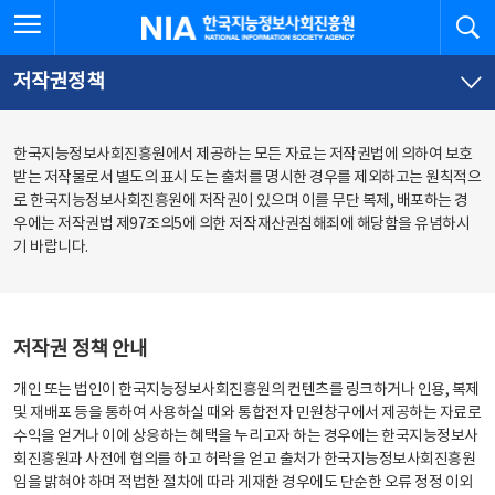
본
전
전체메뉴 열기
검
한국지능정보사회진흥원
문
체
바
메
로
뉴
가
바
저작권정책
기
로
가
기
한국지능정보사회진흥원에서 제공하는 모든 자료는 저작권법에 의하여 보호
받는 저작물로서 별도의 표시 도는 출처를 명시한 경우를 제외하고는 원칙적으
로 한국지능정보사회진흥원에 저작권이 있으며 이를 무단 복제, 배포하는 경
우에는 저작권법 제97조의5에 의한 저작재산권침해죄에 해당함을 유념하시
기 바랍니다.
저작권 정책 안내
개인 또는 법인이 한국지능정보사회진흥원의 컨텐츠를 링크하거나 인용, 복제
및 재배포 등을 통하여 사용하실 때와 통합전자 민원창구에서 제공하는 자료로
수익을 얻거나 이에 상응하는 혜택을 누리고자 하는 경우에는 한국지능정보사
회진흥원과 사전에 협의를 하고 허락을 얻고 출처가 한국지능정보사회진흥원
임을 밝혀야 하며 적법한 절차에 따라 게재한 경우에도 단순한 오류 정정 이외