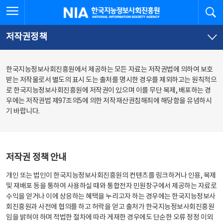
본
전
전체메뉴 열기
검
한국지능정보사회진흥원
문
체
바
메
로
뉴
가
바
저작권정책
기
로
가
기
한국지능정보사회진흥원에서 제공하는 모든 자료는 저작권법에 의하여 보호
받는 저작물로서 별도의 표시 도는 출처를 명시한 경우를 제외하고는 원칙적으
로 한국지능정보사회진흥원에 저작권이 있으며 이를 무단 복제, 배포하는 경
우에는 저작권법 제97조의5에 의한 저작재산권침해죄에 해당함을 유념하시
기 바랍니다.
저작권 정책 안내
개인 또는 법인이 한국지능정보사회진흥원의 컨텐츠를 링크하거나 인용, 복제
및 재배포 등을 통하여 사용하실 때와 통합전자 민원창구에서 제공하는 자료로
수익을 얻거나 이에 상응하는 혜택을 누리고자 하는 경우에는 한국지능정보사
회진흥원과 사전에 협의를 하고 허락을 얻고 출처가 한국지능정보사회진흥원
임을 밝혀야 하며 적법한 절차에 따라 게재한 경우에도 단순한 오류 정정 이외