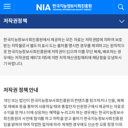
본
전
전체메뉴 열기
검
한국지능정보사회진흥원
문
체
바
메
로
뉴
가
바
저작권정책
기
로
가
기
한국지능정보사회진흥원에서 제공하는 모든 자료는 저작권법에 의하여 보호
받는 저작물로서 별도의 표시 도는 출처를 명시한 경우를 제외하고는 원칙적으
로 한국지능정보사회진흥원에 저작권이 있으며 이를 무단 복제, 배포하는 경
우에는 저작권법 제97조의5에 의한 저작재산권침해죄에 해당함을 유념하시
기 바랍니다.
저작권 정책 안내
개인 또는 법인이 한국지능정보사회진흥원의 컨텐츠를 링크하거나 인용, 복제
및 재배포 등을 통하여 사용하실 때와 통합전자 민원창구에서 제공하는 자료로
수익을 얻거나 이에 상응하는 혜택을 누리고자 하는 경우에는 한국지능정보사
회진흥원과 사전에 협의를 하고 허락을 얻고 출처가 한국지능정보사회진흥원
임을 밝혀야 하며 적법한 절차에 따라 게재한 경우에도 단순한 오류 정정 이외