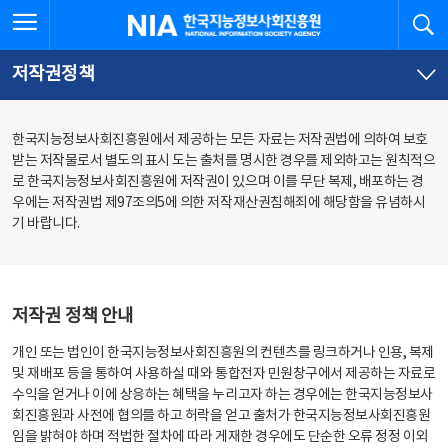
본
전
전체메뉴 열기
검
한국지능정보사회진흥원
문
체
바
메
로
뉴
가
바
저작권정책
기
로
가
기
한국지능정보사회진흥원에서 제공하는 모든 자료는 저작권법에 의하여 보호
받는 저작물로서 별도의 표시 도는 출처를 명시한 경우를 제외하고는 원칙적으
로 한국지능정보사회진흥원에 저작권이 있으며 이를 무단 복제, 배포하는 경
우에는 저작권법 제97조의5에 의한 저작재산권침해죄에 해당함을 유념하시
기 바랍니다.
저작권 정책 안내
개인 또는 법인이 한국지능정보사회진흥원의 컨텐츠를 링크하거나 인용, 복제
및 재배포 등을 통하여 사용하실 때와 통합전자 민원창구에서 제공하는 자료로
수익을 얻거나 이에 상응하는 혜택을 누리고자 하는 경우에는 한국지능정보사
회진흥원과 사전에 협의를 하고 허락을 얻고 출처가 한국지능정보사회진흥원
임을 밝혀야 하며 적법한 절차에 따라 게재한 경우에도 단순한 오류 정정 이외