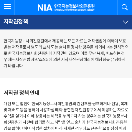
본
전
전체메뉴 열기
검
한국지능정보사회진흥원
문
체
바
메
로
뉴
가
바
저작권정책
기
로
가
기
한국지능정보사회진흥원에서 제공하는 모든 자료는 저작권법에 의하여 보호
받는 저작물로서 별도의 표시 도는 출처를 명시한 경우를 제외하고는 원칙적으
로 한국지능정보사회진흥원에 저작권이 있으며 이를 무단 복제, 배포하는 경
우에는 저작권법 제97조의5에 의한 저작재산권침해죄에 해당함을 유념하시
기 바랍니다.
저작권 정책 안내
개인 또는 법인이 한국지능정보사회진흥원의 컨텐츠를 링크하거나 인용, 복제
및 재배포 등을 통하여 사용하실 때와 통합전자 민원창구에서 제공하는 자료로
수익을 얻거나 이에 상응하는 혜택을 누리고자 하는 경우에는 한국지능정보사
회진흥원과 사전에 협의를 하고 허락을 얻고 출처가 한국지능정보사회진흥원
임을 밝혀야 하며 적법한 절차에 따라 게재한 경우에도 단순한 오류 정정 이외