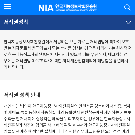
본
전
전체메뉴 열기
검
한국지능정보사회진흥원
문
체
바
메
로
뉴
가
바
저작권정책
기
로
가
기
한국지능정보사회진흥원에서 제공하는 모든 자료는 저작권법에 의하여 보호
받는 저작물로서 별도의 표시 도는 출처를 명시한 경우를 제외하고는 원칙적으
로 한국지능정보사회진흥원에 저작권이 있으며 이를 무단 복제, 배포하는 경
우에는 저작권법 제97조의5에 의한 저작재산권침해죄에 해당함을 유념하시
기 바랍니다.
저작권 정책 안내
개인 또는 법인이 한국지능정보사회진흥원의 컨텐츠를 링크하거나 인용, 복제
및 재배포 등을 통하여 사용하실 때와 통합전자 민원창구에서 제공하는 자료로
수익을 얻거나 이에 상응하는 혜택을 누리고자 하는 경우에는 한국지능정보사
회진흥원과 사전에 협의를 하고 허락을 얻고 출처가 한국지능정보사회진흥원
임을 밝혀야 하며 적법한 절차에 따라 게재한 경우에도 단순한 오류 정정 이외