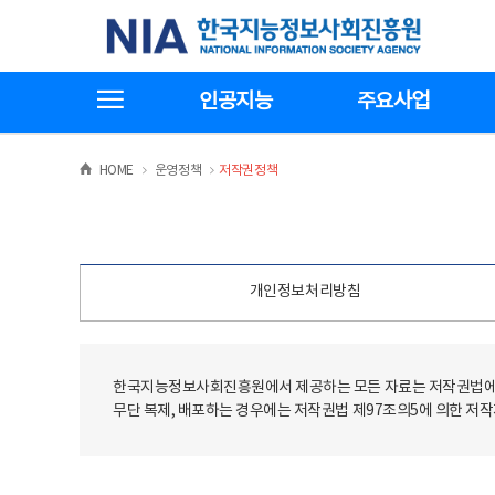
본
전
한국지능정보사회진흥원
문
체
바
메
로
뉴
가
바
전체메뉴보기
기
로
인공지능
주요사업
가
기
>
>
HOME
운영정책
저작권정책
개인정보처리방침
한국지능정보사회진흥원에서 제공하는 모든 자료는 저작권법에 
무단 복제, 배포하는 경우에는 저작권법 제97조의5에 의한 