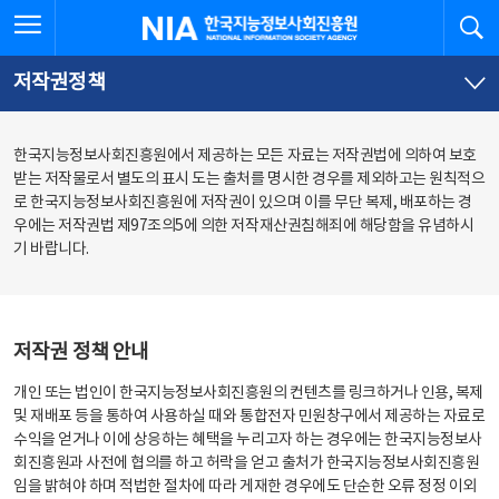
본
전
전체메뉴 열기
검
한국지능정보사회진흥원
문
체
바
메
로
뉴
가
바
저작권정책
기
로
가
기
한국지능정보사회진흥원에서 제공하는 모든 자료는 저작권법에 의하여 보호
받는 저작물로서 별도의 표시 도는 출처를 명시한 경우를 제외하고는 원칙적으
로 한국지능정보사회진흥원에 저작권이 있으며 이를 무단 복제, 배포하는 경
우에는 저작권법 제97조의5에 의한 저작재산권침해죄에 해당함을 유념하시
기 바랍니다.
저작권 정책 안내
개인 또는 법인이 한국지능정보사회진흥원의 컨텐츠를 링크하거나 인용, 복제
및 재배포 등을 통하여 사용하실 때와 통합전자 민원창구에서 제공하는 자료로
수익을 얻거나 이에 상응하는 혜택을 누리고자 하는 경우에는 한국지능정보사
회진흥원과 사전에 협의를 하고 허락을 얻고 출처가 한국지능정보사회진흥원
임을 밝혀야 하며 적법한 절차에 따라 게재한 경우에도 단순한 오류 정정 이외