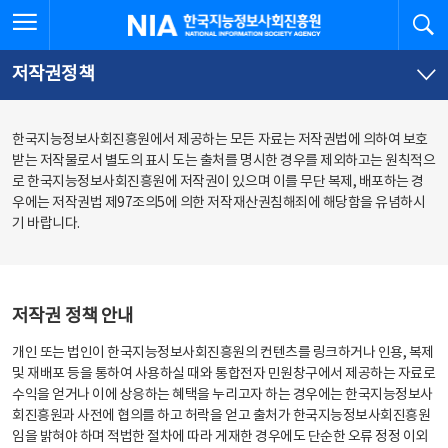
본
전
전체메뉴 열기
검
한국지능정보사회진흥원
문
체
바
메
로
뉴
가
바
저작권정책
기
로
가
기
한국지능정보사회진흥원에서 제공하는 모든 자료는 저작권법에 의하여 보호
받는 저작물로서 별도의 표시 도는 출처를 명시한 경우를 제외하고는 원칙적으
로 한국지능정보사회진흥원에 저작권이 있으며 이를 무단 복제, 배포하는 경
우에는 저작권법 제97조의5에 의한 저작재산권침해죄에 해당함을 유념하시
기 바랍니다.
저작권 정책 안내
개인 또는 법인이 한국지능정보사회진흥원의 컨텐츠를 링크하거나 인용, 복제
및 재배포 등을 통하여 사용하실 때와 통합전자 민원창구에서 제공하는 자료로
수익을 얻거나 이에 상응하는 혜택을 누리고자 하는 경우에는 한국지능정보사
회진흥원과 사전에 협의를 하고 허락을 얻고 출처가 한국지능정보사회진흥원
임을 밝혀야 하며 적법한 절차에 따라 게재한 경우에도 단순한 오류 정정 이외