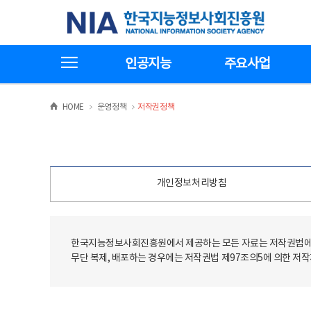
본
전
한국지능정보사회진흥원
문
체
바
메
로
뉴
가
바
전체메뉴보기
기
로
인공지능
주요사업
가
기
>
>
HOME
운영정책
저작권정책
개인정보처리방침
한국지능정보사회진흥원에서 제공하는 모든 자료는 저작권법에 
무단 복제, 배포하는 경우에는 저작권법 제97조의5에 의한 