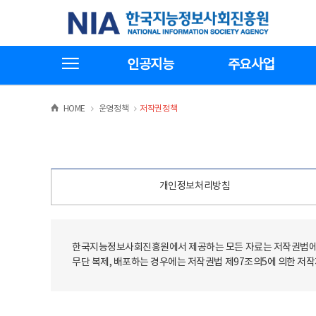
본
전
한국지능정보사회진흥원
문
체
바
메
로
뉴
가
바
전체메뉴보기
기
로
인공지능
주요사업
가
기
>
>
HOME
운영정책
저작권정책
개인정보처리방침
한국지능정보사회진흥원에서 제공하는 모든 자료는 저작권법에 
무단 복제, 배포하는 경우에는 저작권법 제97조의5에 의한 