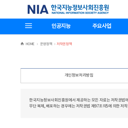
본
전
한국지능정보사회진흥원
문
체
바
메
로
뉴
가
바
전체메뉴보기
기
로
인공지능
주요사업
가
기
>
>
HOME
운영정책
저작권정책
개인정보처리방침
한국지능정보사회진흥원에서 제공하는 모든 자료는 저작권법에 
무단 복제, 배포하는 경우에는 저작권법 제97조의5에 의한 