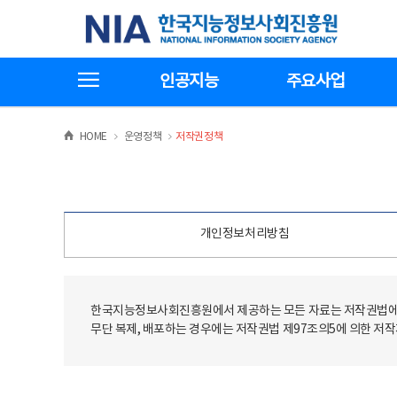
본
전
한국지능정보사회진흥원
문
체
바
메
로
뉴
가
바
전체메뉴보기
기
로
인공지능
주요사업
가
기
>
>
HOME
운영정책
저작권정책
개인정보처리방침
한국지능정보사회진흥원에서 제공하는 모든 자료는 저작권법에 
무단 복제, 배포하는 경우에는 저작권법 제97조의5에 의한 