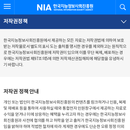
본
전
전체메뉴 열기
검
한국지능정보사회진흥원
문
체
바
메
로
뉴
가
바
저작권정책
기
로
가
기
한국지능정보사회진흥원에서 제공하는 모든 자료는 저작권법에 의하여 보호
받는 저작물로서 별도의 표시 도는 출처를 명시한 경우를 제외하고는 원칙적으
로 한국지능정보사회진흥원에 저작권이 있으며 이를 무단 복제, 배포하는 경
우에는 저작권법 제97조의5에 의한 저작재산권침해죄에 해당함을 유념하시
기 바랍니다.
저작권 정책 안내
개인 또는 법인이 한국지능정보사회진흥원의 컨텐츠를 링크하거나 인용, 복제
및 재배포 등을 통하여 사용하실 때와 통합전자 민원창구에서 제공하는 자료로
수익을 얻거나 이에 상응하는 혜택을 누리고자 하는 경우에는 한국지능정보사
회진흥원과 사전에 협의를 하고 허락을 얻고 출처가 한국지능정보사회진흥원
임을 밝혀야 하며 적법한 절차에 따라 게재한 경우에도 단순한 오류 정정 이외