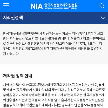
본
전
전체메뉴 열기
검
한국지능정보사회진흥원
문
체
바
메
로
뉴
가
바
저작권정책
기
로
가
기
한국지능정보사회진흥원에서 제공하는 모든 자료는 저작권법에 의하여 보호
받는 저작물로서 별도의 표시 도는 출처를 명시한 경우를 제외하고는 원칙적으
로 한국지능정보사회진흥원에 저작권이 있으며 이를 무단 복제, 배포하는 경
우에는 저작권법 제97조의5에 의한 저작재산권침해죄에 해당함을 유념하시
기 바랍니다.
저작권 정책 안내
개인 또는 법인이 한국지능정보사회진흥원의 컨텐츠를 링크하거나 인용, 복제
및 재배포 등을 통하여 사용하실 때와 통합전자 민원창구에서 제공하는 자료로
수익을 얻거나 이에 상응하는 혜택을 누리고자 하는 경우에는 한국지능정보사
회진흥원과 사전에 협의를 하고 허락을 얻고 출처가 한국지능정보사회진흥원
임을 밝혀야 하며 적법한 절차에 따라 게재한 경우에도 단순한 오류 정정 이외