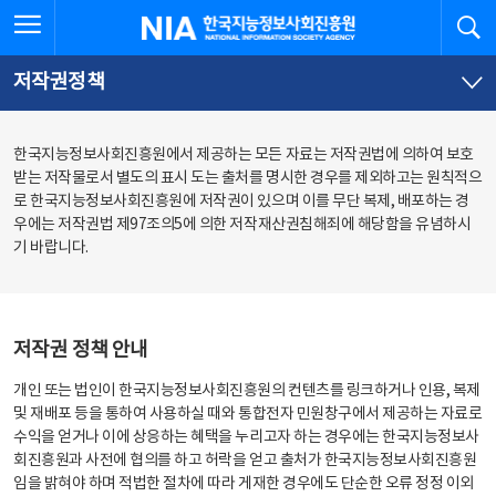
본
전
전체메뉴 열기
검
한국지능정보사회진흥원
문
체
바
메
로
뉴
가
바
저작권정책
기
로
가
기
한국지능정보사회진흥원에서 제공하는 모든 자료는 저작권법에 의하여 보호
받는 저작물로서 별도의 표시 도는 출처를 명시한 경우를 제외하고는 원칙적으
로 한국지능정보사회진흥원에 저작권이 있으며 이를 무단 복제, 배포하는 경
우에는 저작권법 제97조의5에 의한 저작재산권침해죄에 해당함을 유념하시
기 바랍니다.
저작권 정책 안내
개인 또는 법인이 한국지능정보사회진흥원의 컨텐츠를 링크하거나 인용, 복제
및 재배포 등을 통하여 사용하실 때와 통합전자 민원창구에서 제공하는 자료로
수익을 얻거나 이에 상응하는 혜택을 누리고자 하는 경우에는 한국지능정보사
회진흥원과 사전에 협의를 하고 허락을 얻고 출처가 한국지능정보사회진흥원
임을 밝혀야 하며 적법한 절차에 따라 게재한 경우에도 단순한 오류 정정 이외