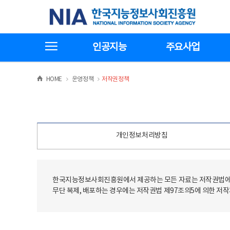
본
전
한국지능정보사회진흥원
문
체
바
메
로
뉴
가
바
전체메뉴보기
기
로
인공지능
주요사업
가
기
>
>
HOME
운영정책
저작권정책
개인정보처리방침
한국지능정보사회진흥원에서 제공하는 모든 자료는 저작권법에 
무단 복제, 배포하는 경우에는 저작권법 제97조의5에 의한 