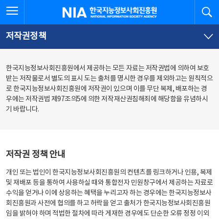
본
전
전체메뉴 열기
검
한국지능정보사회진흥원
문
체
바
메
로
뉴
가
바
저작권정책
기
로
가
기
한국지능정보사회진흥원에서 제공하는 모든 자료는 저작권법에 의하여 보호
받는 저작물로서 별도의 표시 도는 출처를 명시한 경우를 제외하고는 원칙적으
로 한국지능정보사회진흥원에 저작권이 있으며 이를 무단 복제, 배포하는 경
우에는 저작권법 제97조의5에 의한 저작재산권침해죄에 해당함을 유념하시
기 바랍니다.
저작권 정책 안내
개인 또는 법인이 한국지능정보사회진흥원의 컨텐츠를 링크하거나 인용, 복제
및 재배포 등을 통하여 사용하실 때와 통합전자 민원창구에서 제공하는 자료로
수익을 얻거나 이에 상응하는 혜택을 누리고자 하는 경우에는 한국지능정보사
회진흥원과 사전에 협의를 하고 허락을 얻고 출처가 한국지능정보사회진흥원
임을 밝혀야 하며 적법한 절차에 따라 게재한 경우에도 단순한 오류 정정 이외