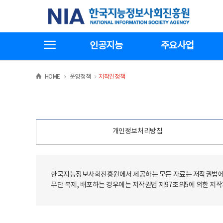
본
전
한국지능정보사회진흥원
문
체
바
메
로
뉴
가
바
전체메뉴보기
기
로
인공지능
주요사업
가
기
>
>
HOME
운영정책
저작권정책
개인정보처리방침
한국지능정보사회진흥원에서 제공하는 모든 자료는 저작권법에 
무단 복제, 배포하는 경우에는 저작권법 제97조의5에 의한 