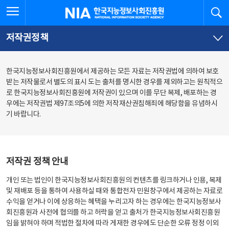
본
전
전체메뉴 열기
검
한국지능정보사회진흥원
문
체
바
메
로
뉴
가
바
저작권정책
기
로
가
기
한국지능정보사회진흥원에서 제공하는 모든 자료는 저작권법에 의하여 보호
받는 저작물로서 별도의 표시 도는 출처를 명시한 경우를 제외하고는 원칙적으
로 한국지능정보사회진흥원에 저작권이 있으며 이를 무단 복제, 배포하는 경
우에는 저작권법 제97조의5에 의한 저작재산권침해죄에 해당함을 유념하시
기 바랍니다.
저작권 정책 안내
개인 또는 법인이 한국지능정보사회진흥원의 컨텐츠를 링크하거나 인용, 복제
및 재배포 등을 통하여 사용하실 때와 통합전자 민원창구에서 제공하는 자료로
수익을 얻거나 이에 상응하는 혜택을 누리고자 하는 경우에는 한국지능정보사
회진흥원과 사전에 협의를 하고 허락을 얻고 출처가 한국지능정보사회진흥원
임을 밝혀야 하며 적법한 절차에 따라 게재한 경우에도 단순한 오류 정정 이외