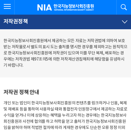
본
전
전체메뉴 열기
검
한국지능정보사회진흥원
문
체
바
메
로
뉴
가
바
저작권정책
기
로
가
기
한국지능정보사회진흥원에서 제공하는 모든 자료는 저작권법에 의하여 보호
받는 저작물로서 별도의 표시 도는 출처를 명시한 경우를 제외하고는 원칙적으
로 한국지능정보사회진흥원에 저작권이 있으며 이를 무단 복제, 배포하는 경
우에는 저작권법 제97조의5에 의한 저작재산권침해죄에 해당함을 유념하시
기 바랍니다.
저작권 정책 안내
개인 또는 법인이 한국지능정보사회진흥원의 컨텐츠를 링크하거나 인용, 복제
및 재배포 등을 통하여 사용하실 때와 통합전자 민원창구에서 제공하는 자료로
수익을 얻거나 이에 상응하는 혜택을 누리고자 하는 경우에는 한국지능정보사
회진흥원과 사전에 협의를 하고 허락을 얻고 출처가 한국지능정보사회진흥원
임을 밝혀야 하며 적법한 절차에 따라 게재한 경우에도 단순한 오류 정정 이외