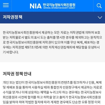
본
전
전체메뉴 열기
검
한국지능정보사회진흥원
문
체
바
메
로
뉴
가
바
저작권정책
기
로
가
기
한국지능정보사회진흥원에서 제공하는 모든 자료는 저작권법에 의하여 보호
받는 저작물로서 별도의 표시 도는 출처를 명시한 경우를 제외하고는 원칙적으
로 한국지능정보사회진흥원에 저작권이 있으며 이를 무단 복제, 배포하는 경
우에는 저작권법 제97조의5에 의한 저작재산권침해죄에 해당함을 유념하시
기 바랍니다.
저작권 정책 안내
개인 또는 법인이 한국지능정보사회진흥원의 컨텐츠를 링크하거나 인용, 복제
및 재배포 등을 통하여 사용하실 때와 통합전자 민원창구에서 제공하는 자료로
수익을 얻거나 이에 상응하는 혜택을 누리고자 하는 경우에는 한국지능정보사
회진흥원과 사전에 협의를 하고 허락을 얻고 출처가 한국지능정보사회진흥원
임을 밝혀야 하며 적법한 절차에 따라 게재한 경우에도 단순한 오류 정정 이외