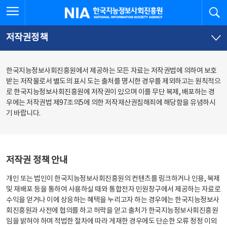
본
전
전체메뉴 열기
검
한국지능정보사회진흥원
문
체
바
메
로
뉴
가
바
저작권정책
기
로
가
기
한국지능정보사회진흥원에서 제공하는 모든 자료는 저작권법에 의하여 보호
받는 저작물로서 별도의 표시 도는 출처를 명시한 경우를 제외하고는 원칙적으
로 한국지능정보사회진흥원에 저작권이 있으며 이를 무단 복제, 배포하는 경
우에는 저작권법 제97조의5에 의한 저작재산권침해죄에 해당함을 유념하시
기 바랍니다.
저작권 정책 안내
개인 또는 법인이 한국지능정보사회진흥원의 컨텐츠를 링크하거나 인용, 복제
및 재배포 등을 통하여 사용하실 때와 통합전자 민원창구에서 제공하는 자료로
수익을 얻거나 이에 상응하는 혜택을 누리고자 하는 경우에는 한국지능정보사
회진흥원과 사전에 협의를 하고 허락을 얻고 출처가 한국지능정보사회진흥원
임을 밝혀야 하며 적법한 절차에 따라 게재한 경우에도 단순한 오류 정정 이외