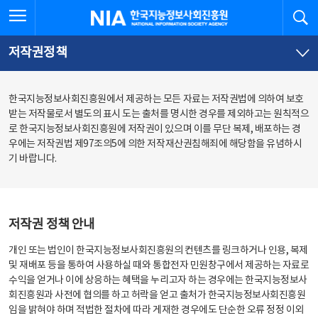
본
전
전체메뉴 열기
검
한국지능정보사회진흥원
문
체
바
메
로
뉴
가
바
저작권정책
기
로
가
기
한국지능정보사회진흥원에서 제공하는 모든 자료는 저작권법에 의하여 보호
받는 저작물로서 별도의 표시 도는 출처를 명시한 경우를 제외하고는 원칙적으
로 한국지능정보사회진흥원에 저작권이 있으며 이를 무단 복제, 배포하는 경
우에는 저작권법 제97조의5에 의한 저작재산권침해죄에 해당함을 유념하시
기 바랍니다.
저작권 정책 안내
개인 또는 법인이 한국지능정보사회진흥원의 컨텐츠를 링크하거나 인용, 복제
및 재배포 등을 통하여 사용하실 때와 통합전자 민원창구에서 제공하는 자료로
수익을 얻거나 이에 상응하는 혜택을 누리고자 하는 경우에는 한국지능정보사
회진흥원과 사전에 협의를 하고 허락을 얻고 출처가 한국지능정보사회진흥원
임을 밝혀야 하며 적법한 절차에 따라 게재한 경우에도 단순한 오류 정정 이외