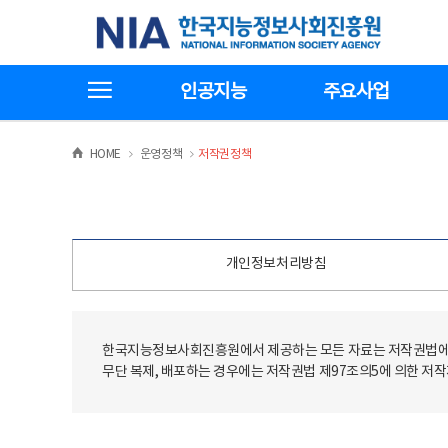
본
전
한국지능정보사회진흥원
문
체
바
메
로
뉴
가
바
전체메뉴보기
기
로
인공지능
주요사업
가
기
>
>
HOME
운영정책
저작권정책
개인정보처리방침
한국지능정보사회진흥원에서 제공하는 모든 자료는 저작권법에 
무단 복제, 배포하는 경우에는 저작권법 제97조의5에 의한 