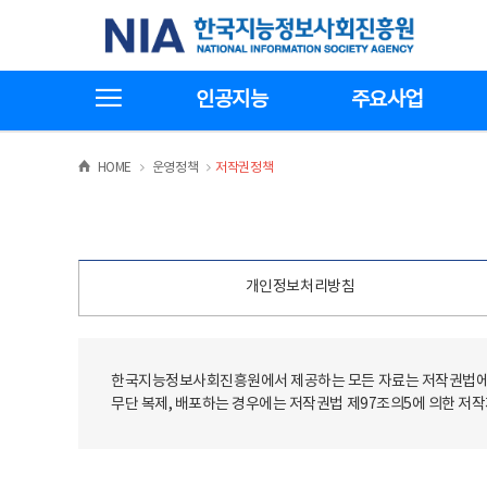
본
전
한국지능정보사회진흥원
문
체
바
메
로
뉴
가
바
전체메뉴보기
기
로
인공지능
주요사업
가
기
>
>
HOME
운영정책
저작권정책
개인정보처리방침
한국지능정보사회진흥원에서 제공하는 모든 자료는 저작권법에 
무단 복제, 배포하는 경우에는 저작권법 제97조의5에 의한 