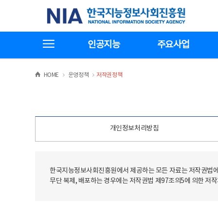
본
전
한국지능정보사회진흥원
문
체
바
메
로
뉴
가
바
전체메뉴보기
기
로
인공지능
주요사업
가
기
>
>
HOME
운영정책
저작권정책
개인정보처리방침
한국지능정보사회진흥원에서 제공하는 모든 자료는 저작권법에 
무단 복제, 배포하는 경우에는 저작권법 제97조의5에 의한 