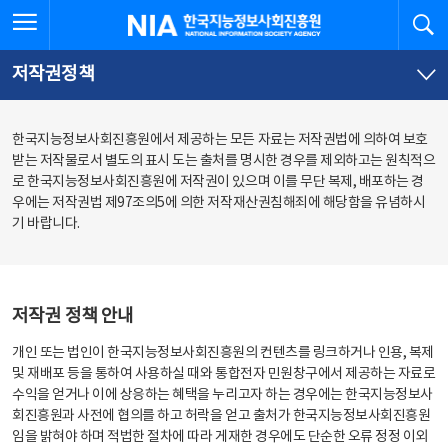
본
전
전체메뉴 열기
검
한국지능정보사회진흥원
문
체
바
메
로
뉴
가
바
저작권정책
기
로
가
기
한국지능정보사회진흥원에서 제공하는 모든 자료는 저작권법에 의하여 보호
받는 저작물로서 별도의 표시 도는 출처를 명시한 경우를 제외하고는 원칙적으
로 한국지능정보사회진흥원에 저작권이 있으며 이를 무단 복제, 배포하는 경
우에는 저작권법 제97조의5에 의한 저작재산권침해죄에 해당함을 유념하시
기 바랍니다.
저작권 정책 안내
개인 또는 법인이 한국지능정보사회진흥원의 컨텐츠를 링크하거나 인용, 복제
및 재배포 등을 통하여 사용하실 때와 통합전자 민원창구에서 제공하는 자료로
수익을 얻거나 이에 상응하는 혜택을 누리고자 하는 경우에는 한국지능정보사
회진흥원과 사전에 협의를 하고 허락을 얻고 출처가 한국지능정보사회진흥원
임을 밝혀야 하며 적법한 절차에 따라 게재한 경우에도 단순한 오류 정정 이외