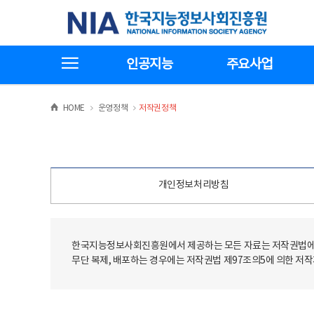
본
전
한국지능정보사회진흥원
문
체
바
메
로
뉴
가
바
전체메뉴보기
기
로
인공지능
주요사업
가
기
>
>
HOME
운영정책
저작권정책
개인정보처리방침
한국지능정보사회진흥원에서 제공하는 모든 자료는 저작권법에 
무단 복제, 배포하는 경우에는 저작권법 제97조의5에 의한 