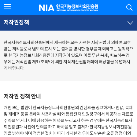
본
전
전체메뉴 열기
검
한국지능정보사회진흥원
문
체
바
메
로
뉴
가
바
저작권정책
기
로
가
기
한국지능정보사회진흥원에서 제공하는 모든 자료는 저작권법에 의하여 보호
받는 저작물로서 별도의 표시 도는 출처를 명시한 경우를 제외하고는 원칙적으
로 한국지능정보사회진흥원에 저작권이 있으며 이를 무단 복제, 배포하는 경
우에는 저작권법 제97조의5에 의한 저작재산권침해죄에 해당함을 유념하시
기 바랍니다.
저작권 정책 안내
개인 또는 법인이 한국지능정보사회진흥원의 컨텐츠를 링크하거나 인용, 복제
및 재배포 등을 통하여 사용하실 때와 통합전자 민원창구에서 제공하는 자료로
수익을 얻거나 이에 상응하는 혜택을 누리고자 하는 경우에는 한국지능정보사
회진흥원과 사전에 협의를 하고 허락을 얻고 출처가 한국지능정보사회진흥원
임을 밝혀야 하며 적법한 절차에 따라 게재한 경우에도 단순한 오류 정정 이외