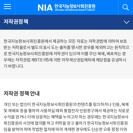
본
전
전체메뉴 열기
검
한국지능정보사회진흥원
문
체
바
메
로
뉴
가
바
저작권정책
기
로
가
기
한국지능정보사회진흥원에서 제공하는 모든 자료는 저작권법에 의하여 보호
받는 저작물로서 별도의 표시 도는 출처를 명시한 경우를 제외하고는 원칙적으
로 한국지능정보사회진흥원에 저작권이 있으며 이를 무단 복제, 배포하는 경
우에는 저작권법 제97조의5에 의한 저작재산권침해죄에 해당함을 유념하시
기 바랍니다.
저작권 정책 안내
개인 또는 법인이 한국지능정보사회진흥원의 컨텐츠를 링크하거나 인용, 복제
및 재배포 등을 통하여 사용하실 때와 통합전자 민원창구에서 제공하는 자료로
수익을 얻거나 이에 상응하는 혜택을 누리고자 하는 경우에는 한국지능정보사
회진흥원과 사전에 협의를 하고 허락을 얻고 출처가 한국지능정보사회진흥원
임을 밝혀야 하며 적법한 절차에 따라 게재한 경우에도 단순한 오류 정정 이외