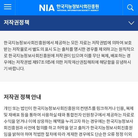
본
전
전체메뉴 열기
검
한국지능정보사회진흥원
문
체
바
메
로
뉴
가
바
저작권정책
기
로
가
기
한국지능정보사회진흥원에서 제공하는 모든 자료는 저작권법에 의하여 보호
받는 저작물로서 별도의 표시 도는 출처를 명시한 경우를 제외하고는 원칙적으
로 한국지능정보사회진흥원에 저작권이 있으며 이를 무단 복제, 배포하는 경
우에는 저작권법 제97조의5에 의한 저작재산권침해죄에 해당함을 유념하시
기 바랍니다.
저작권 정책 안내
개인 또는 법인이 한국지능정보사회진흥원의 컨텐츠를 링크하거나 인용, 복제
및 재배포 등을 통하여 사용하실 때와 통합전자 민원창구에서 제공하는 자료로
수익을 얻거나 이에 상응하는 혜택을 누리고자 하는 경우에는 한국지능정보사
회진흥원과 사전에 협의를 하고 허락을 얻고 출처가 한국지능정보사회진흥원
임을 밝혀야 하며 적법한 절차에 따라 게재한 경우에도 단순한 오류 정정 이외