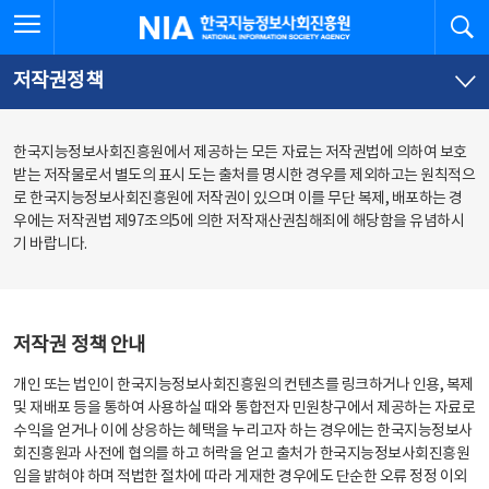
본
전
전체메뉴 열기
검
한국지능정보사회진흥원
문
체
바
메
로
뉴
가
바
저작권정책
기
로
가
기
한국지능정보사회진흥원에서 제공하는 모든 자료는 저작권법에 의하여 보호
받는 저작물로서 별도의 표시 도는 출처를 명시한 경우를 제외하고는 원칙적으
로 한국지능정보사회진흥원에 저작권이 있으며 이를 무단 복제, 배포하는 경
우에는 저작권법 제97조의5에 의한 저작재산권침해죄에 해당함을 유념하시
기 바랍니다.
저작권 정책 안내
개인 또는 법인이 한국지능정보사회진흥원의 컨텐츠를 링크하거나 인용, 복제
및 재배포 등을 통하여 사용하실 때와 통합전자 민원창구에서 제공하는 자료로
수익을 얻거나 이에 상응하는 혜택을 누리고자 하는 경우에는 한국지능정보사
회진흥원과 사전에 협의를 하고 허락을 얻고 출처가 한국지능정보사회진흥원
임을 밝혀야 하며 적법한 절차에 따라 게재한 경우에도 단순한 오류 정정 이외