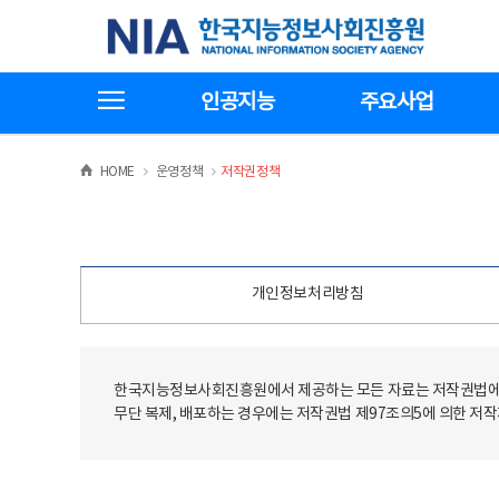
본
전
한국지능정보사회진흥원
문
체
바
메
로
뉴
가
바
전체메뉴보기
기
로
인공지능
주요사업
가
기
>
>
HOME
운영정책
저작권정책
개인정보처리방침
한국지능정보사회진흥원에서 제공하는 모든 자료는 저작권법에 
무단 복제, 배포하는 경우에는 저작권법 제97조의5에 의한 