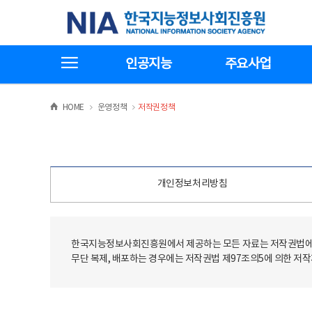
본
전
한국지능정보사회진흥원
문
체
바
메
로
뉴
가
바
전체메뉴보기
기
로
인공지능
주요사업
가
기
>
>
HOME
운영정책
저작권정책
개인정보처리방침
한국지능정보사회진흥원에서 제공하는 모든 자료는 저작권법에 
무단 복제, 배포하는 경우에는 저작권법 제97조의5에 의한 