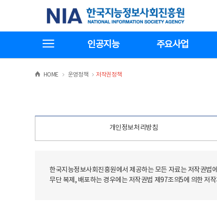
본
전
한국지능정보사회진흥원
문
체
바
메
로
뉴
가
바
전체메뉴보기
기
로
인공지능
주요사업
가
기
>
>
HOME
운영정책
저작권정책
개인정보처리방침
한국지능정보사회진흥원에서 제공하는 모든 자료는 저작권법에 
무단 복제, 배포하는 경우에는 저작권법 제97조의5에 의한 