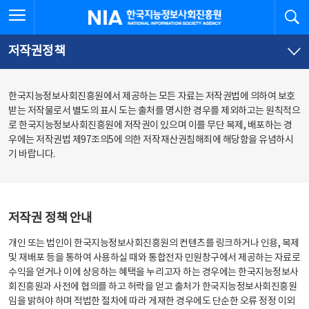
본
전
전체메뉴 열기
검
한국지능정보사회진흥원
문
체
바
메
로
뉴
가
바
저작권정책
기
로
가
기
한국지능정보사회진흥원에서 제공하는 모든 자료는 저작권법에 의하여 보호
받는 저작물로서 별도의 표시 도는 출처를 명시한 경우를 제외하고는 원칙적으
로 한국지능정보사회진흥원에 저작권이 있으며 이를 무단 복제, 배포하는 경
우에는 저작권법 제97조의5에 의한 저작재산권침해죄에 해당함을 유념하시
기 바랍니다.
저작권 정책 안내
개인 또는 법인이 한국지능정보사회진흥원의 컨텐츠를 링크하거나 인용, 복제
및 재배포 등을 통하여 사용하실 때와 통합전자 민원창구에서 제공하는 자료로
수익을 얻거나 이에 상응하는 혜택을 누리고자 하는 경우에는 한국지능정보사
회진흥원과 사전에 협의를 하고 허락을 얻고 출처가 한국지능정보사회진흥원
임을 밝혀야 하며 적법한 절차에 따라 게재한 경우에도 단순한 오류 정정 이외