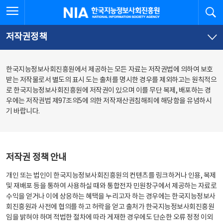
본
전
전체메뉴 열기
검
한국지능정보사회진흥원
문
체
바
메
로
뉴
가
바
저작권정책
기
로
가
기
한국지능정보사회진흥원에서 제공하는 모든 자료는 저작권법에 의하여 보호
받는 저작물로서 별도의 표시 도는 출처를 명시한 경우를 제외하고는 원칙적으
로 한국지능정보사회진흥원에 저작권이 있으며 이를 무단 복제, 배포하는 경
우에는 저작권법 제97조의5에 의한 저작재산권침해죄에 해당함을 유념하시
기 바랍니다.
저작권 정책 안내
개인 또는 법인이 한국지능정보사회진흥원의 컨텐츠를 링크하거나 인용, 복제
및 재배포 등을 통하여 사용하실 때와 통합전자 민원창구에서 제공하는 자료로
수익을 얻거나 이에 상응하는 혜택을 누리고자 하는 경우에는 한국지능정보사
회진흥원과 사전에 협의를 하고 허락을 얻고 출처가 한국지능정보사회진흥원
임을 밝혀야 하며 적법한 절차에 따라 게재한 경우에도 단순한 오류 정정 이외