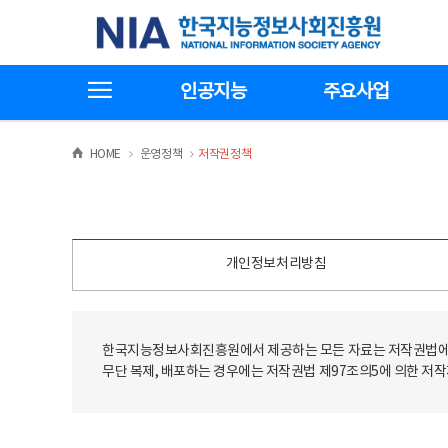
본
전
한국지능정보사회진흥원
문
체
바
메
로
뉴
가
바
전체메뉴보기
기
로
인공지능
주요사업
가
기
>
>
HOME
운영정책
저작권정책
개인정보처리방침
한국지능정보사회진흥원에서 제공하는 모든 자료는 저작권법에 
무단 복제, 배포하는 경우에는 저작권법 제97조의5에 의한 