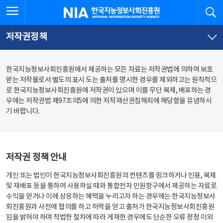
본
전
전체메뉴 열기
검
한국지능정보사회진흥원
문
체
바
메
로
뉴
가
바
저작권정책
기
로
가
기
한국지능정보사회진흥원에서 제공하는 모든 자료는 저작권법에 의하여 보호
받는 저작물로서 별도의 표시 도는 출처를 명시한 경우를 제외하고는 원칙적으
로 한국지능정보사회진흥원에 저작권이 있으며 이를 무단 복제, 배포하는 경
우에는 저작권법 제97조의5에 의한 저작재산권침해죄에 해당함을 유념하시
기 바랍니다.
저작권 정책 안내
개인 또는 법인이 한국지능정보사회진흥원의 컨텐츠를 링크하거나 인용, 복제
및 재배포 등을 통하여 사용하실 때와 통합전자 민원창구에서 제공하는 자료로
수익을 얻거나 이에 상응하는 혜택을 누리고자 하는 경우에는 한국지능정보사
회진흥원과 사전에 협의를 하고 허락을 얻고 출처가 한국지능정보사회진흥원
임을 밝혀야 하며 적법한 절차에 따라 게재한 경우에도 단순한 오류 정정 이외