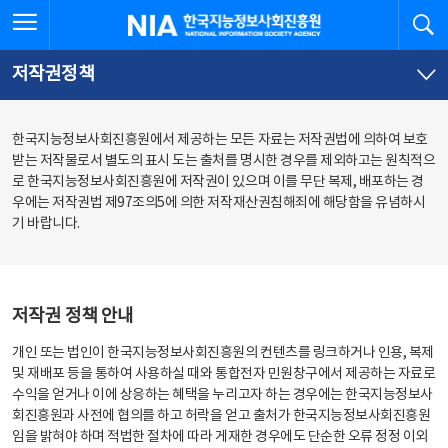
본
전
전체메뉴 열기
검
한국지능정보사회진흥원
문
체
바
메
로
뉴
가
바
저작권정책
기
로
가
기
한국지능정보사회진흥원에서 제공하는 모든 자료는 저작권법에 의하여 보호
받는 저작물로서 별도의 표시 도는 출처를 명시한 경우를 제외하고는 원칙적으
로 한국지능정보사회진흥원에 저작권이 있으며 이를 무단 복제, 배포하는 경
우에는 저작권법 제97조의5에 의한 저작재산권침해죄에 해당함을 유념하시
기 바랍니다.
저작권 정책 안내
개인 또는 법인이 한국지능정보사회진흥원의 컨텐츠를 링크하거나 인용, 복제
및 재배포 등을 통하여 사용하실 때와 통합전자 민원창구에서 제공하는 자료로
수익을 얻거나 이에 상응하는 혜택을 누리고자 하는 경우에는 한국지능정보사
회진흥원과 사전에 협의를 하고 허락을 얻고 출처가 한국지능정보사회진흥원
임을 밝혀야 하며 적법한 절차에 따라 게재한 경우에도 단순한 오류 정정 이외