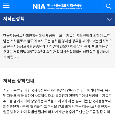
본
전
전체메뉴 열기
검
한국지능정보사회진흥원
문
체
바
메
로
뉴
가
바
저작권정책
기
로
가
기
한국지능정보사회진흥원에서 제공하는 모든 자료는 저작권법에 의하여 보호
받는 저작물로서 별도의 표시 도는 출처를 명시한 경우를 제외하고는 원칙적으
로 한국지능정보사회진흥원에 저작권이 있으며 이를 무단 복제, 배포하는 경
우에는 저작권법 제97조의5에 의한 저작재산권침해죄에 해당함을 유념하시
기 바랍니다.
저작권 정책 안내
개인 또는 법인이 한국지능정보사회진흥원의 컨텐츠를 링크하거나 인용, 복제
및 재배포 등을 통하여 사용하실 때와 통합전자 민원창구에서 제공하는 자료로
수익을 얻거나 이에 상응하는 혜택을 누리고자 하는 경우에는 한국지능정보사
회진흥원과 사전에 협의를 하고 허락을 얻고 출처가 한국지능정보사회진흥원
임을 밝혀야 하며 적법한 절차에 따라 게재한 경우에도 단순한 오류 정정 이외