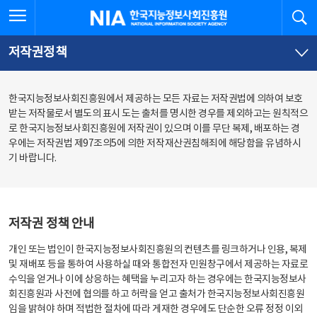
본
전
전체메뉴 열기
검
한국지능정보사회진흥원
문
체
바
메
로
뉴
가
바
저작권정책
기
로
가
기
한국지능정보사회진흥원에서 제공하는 모든 자료는 저작권법에 의하여 보호
받는 저작물로서 별도의 표시 도는 출처를 명시한 경우를 제외하고는 원칙적으
로 한국지능정보사회진흥원에 저작권이 있으며 이를 무단 복제, 배포하는 경
우에는 저작권법 제97조의5에 의한 저작재산권침해죄에 해당함을 유념하시
기 바랍니다.
저작권 정책 안내
개인 또는 법인이 한국지능정보사회진흥원의 컨텐츠를 링크하거나 인용, 복제
및 재배포 등을 통하여 사용하실 때와 통합전자 민원창구에서 제공하는 자료로
수익을 얻거나 이에 상응하는 혜택을 누리고자 하는 경우에는 한국지능정보사
회진흥원과 사전에 협의를 하고 허락을 얻고 출처가 한국지능정보사회진흥원
임을 밝혀야 하며 적법한 절차에 따라 게재한 경우에도 단순한 오류 정정 이외