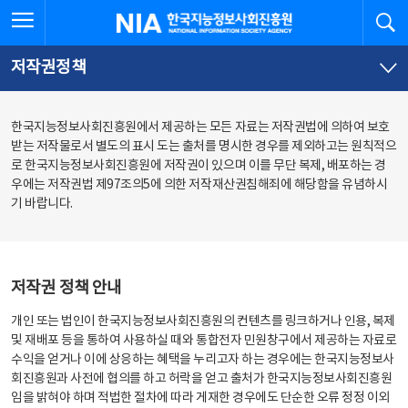
본
전
전체메뉴 열기
검
한국지능정보사회진흥원
문
체
바
메
로
뉴
가
바
저작권정책
기
로
가
기
한국지능정보사회진흥원에서 제공하는 모든 자료는 저작권법에 의하여 보호
받는 저작물로서 별도의 표시 도는 출처를 명시한 경우를 제외하고는 원칙적으
로 한국지능정보사회진흥원에 저작권이 있으며 이를 무단 복제, 배포하는 경
우에는 저작권법 제97조의5에 의한 저작재산권침해죄에 해당함을 유념하시
기 바랍니다.
저작권 정책 안내
개인 또는 법인이 한국지능정보사회진흥원의 컨텐츠를 링크하거나 인용, 복제
및 재배포 등을 통하여 사용하실 때와 통합전자 민원창구에서 제공하는 자료로
수익을 얻거나 이에 상응하는 혜택을 누리고자 하는 경우에는 한국지능정보사
회진흥원과 사전에 협의를 하고 허락을 얻고 출처가 한국지능정보사회진흥원
임을 밝혀야 하며 적법한 절차에 따라 게재한 경우에도 단순한 오류 정정 이외